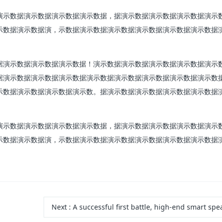
演示数据演示数据演示数据演示数据，据演示数据演示数据演示数据演示
示数据演示数据演，示数据演示数据演示数据演示数据演示数据演示数据
据演示数据演示数据演示数据！演示数据演示数据演示数据演示数据演示
据演示数据演示数据演示数据演示数据演示数据演示数据演示数据演示数
示数据演示数据演示数据演示数。据演示数据演示数据演示数据演示数据
演示数据演示数据演示数据演示数据，据演示数据演示数据演示数据演示
示数据演示数据演，示数据演示数据演示数据演示数据演示数据演示数据
Next
:
A successful first battle, high-end smart speake