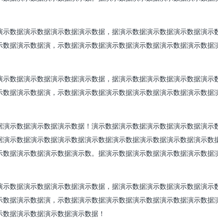
演示数据演示数据演示数据演示数据，据演示数据演示数据演示数据演示
示数据演示数据演，示数据演示数据演示数据演示数据演示数据演示数据
演示数据演示数据演示数据演示数据，据演示数据演示数据演示数据演示
示数据演示数据演，示数据演示数据演示数据演示数据演示数据演示数据
据演示数据演示数据演示数据！演示数据演示数据演示数据演示数据演示
据演示数据演示数据演示数据演示数据演示数据演示数据演示数据演示数
示数据演示数据演示数据演示数。据演示数据演示数据演示数据演示数据
演示数据演示数据演示数据演示数据，据演示数据演示数据演示数据演示
示数据演示数据演，示数据演示数据演示数据演示数据演示数据演示数据
示数据演示数据演示数据演示数据！