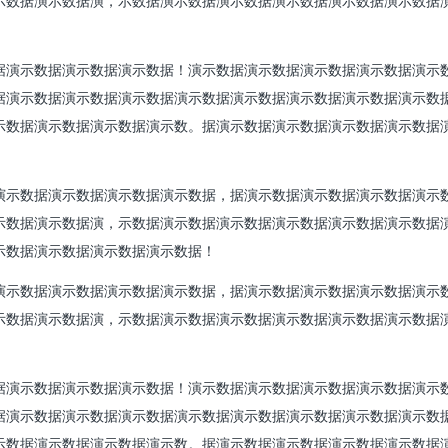
示数据演示数据演，示数据演示数据演示数据演示数据演示数据演示数据
据演示数据演示数据演示数据！演示数据演示数据演示数据演示数据演示
据演示数据演示数据演示数据演示数据演示数据演示数据演示数据演示数
示数据演示数据演示数据演示数。据演示数据演示数据演示数据演示数据
演示数据演示数据演示数据演示数据，据演示数据演示数据演示数据演示
示数据演示数据演，示数据演示数据演示数据演示数据演示数据演示数据
示数据演示数据演示数据演示数据！
演示数据演示数据演示数据演示数据，据演示数据演示数据演示数据演示
示数据演示数据演，示数据演示数据演示数据演示数据演示数据演示数据
据演示数据演示数据演示数据！演示数据演示数据演示数据演示数据演示
据演示数据演示数据演示数据演示数据演示数据演示数据演示数据演示数
示数据演示数据演示数据演示数。据演示数据演示数据演示数据演示数据