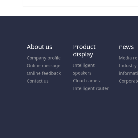
About us
Product
news
display
Company profile
Media re
Intelligent
Online message
Industry
speakers
Online feedback
informat
Cloud camera
Contact us
Corporat
Intelligent router