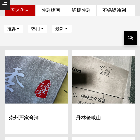
景区仿古
蚀刻版画
铝板蚀刻
不锈钢蚀刻
推荐
热门
最新
崇州严家弯湾
丹林老峨山